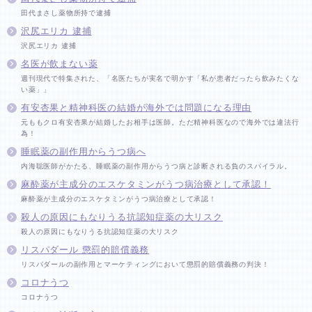
田代まさし薬物所持で逮捕
沢尻エリカ 逮捕
沢尻エリカ 逮捕
名医が飲まない薬
週刊現代で特集された、「名医たちが実名で明かす「私が患者だったら飲みたくな
い薬」」
有安杏果と精神科医の結婚が海外では問題になる理由
元ももクロ有安杏果が結婚したお相手は医師。ただ精神科医なので海外では違法行
為！
睡眠薬の副作用からうつ病へ
内海聡医師がかたる、睡眠薬の副作用からうつ病と診断される負のスパイラル。
麻酔薬が主成分のエスケタミンがうつ病治療として承認！
麻酔薬が主成分のエスケタミンがうつ病治療として承認！
殺人の原因にもなりうる抗認知症薬の大リスク
殺人の原因にもなりうる抗認知症薬の大リスク
リスパダール 懲罰的賠償義務
リスパダールの副作用とマーケティングにおいて懲罰的賠償義務の判決！
コロナうつ
コロナうつ