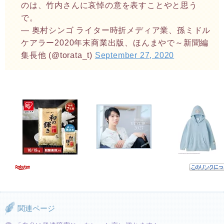
のは、竹内さんに哀悼の意を表すことやと思う
で。
— 奥村シンゴ ライター時折メディア業、孫ミドル
ケアラー2020年末商業出版、ほんまやで～新聞編
集長他 (@torata_t)
September 27, 2020
関連ページ