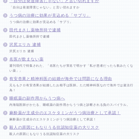
「自分は発達障害じゃない」と言い切れますか
「自分は発達障害じゃない」と言い切れますか
うつ病の治療に効果が見込める「サプリ」
うつ病の治療に効果が見込める「サプリ」
田代まさし薬物所持で逮捕
田代まさし薬物所持で逮捕
沢尻エリカ 逮捕
沢尻エリカ 逮捕
名医が飲まない薬
週刊現代で特集された、「名医たちが実名で明かす「私が患者だったら飲みたくな
い薬」」
有安杏果と精神科医の結婚が海外では問題になる理由
元ももクロ有安杏果が結婚したお相手は医師。ただ精神科医なので海外では違法行
為！
睡眠薬の副作用からうつ病へ
内海聡医師がかたる、睡眠薬の副作用からうつ病と診断される負のスパイラル。
麻酔薬が主成分のエスケタミンがうつ病治療として承認！
麻酔薬が主成分のエスケタミンがうつ病治療として承認！
殺人の原因にもなりうる抗認知症薬の大リスク
殺人の原因にもなりうる抗認知症薬の大リスク