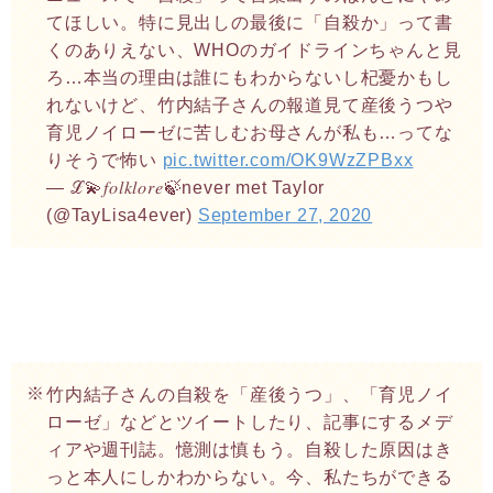
てほしい。特に見出しの最後に「自殺か」って書
くのありえない、WHOのガイドラインちゃんと見
ろ…本当の理由は誰にもわからないし杞憂かもし
れないけど、竹内結子さんの報道見て産後うつや
育児ノイローゼに苦しむお母さんが私も…ってな
りそうで怖い
pic.twitter.com/OK9WzZPBxx
— ℒ💫𝑓𝑜𝑙𝑘𝑙𝑜𝑟𝑒🍃never met Taylor
(@TayLisa4ever)
September 27, 2020
竹内結子さんの自殺を「産後うつ」、「育児ノイ
ローゼ」などとツイートしたり、記事にするメデ
ィアや週刊誌。憶測は慎もう。自殺した原因はき
っと本人にしかわからない。今、私たちができる