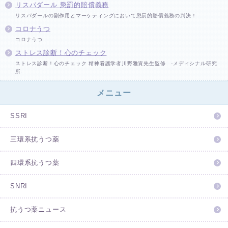
リスパダール 懲罰的賠償義務
リスパダールの副作用とマーケティングにおいて懲罰的賠償義務の判決！
コロナうつ
コロナうつ
ストレス診断！心のチェック
ストレス診断！心のチェック 精神看護学者川野雅資先生監修 -メディシナル研究
所-
メニュー
SSRI
三環系抗うつ薬
四環系抗うつ薬
SNRI
抗うつ薬ニュース