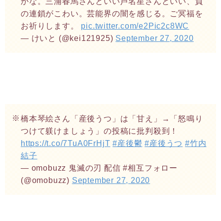
かな。三浦春馬さんといい芦名星さんといい、負
の連鎖がこわい。芸能界の闇を感じる。ご冥福を
お祈りします。
pic.twitter.com/e2Pic2c8WC
— けいと (@kei121925)
September 27, 2020
橋本琴絵さん「産後うつ」は「甘え」→「怒鳴り
つけて躾けましょう」の投稿に批判殺到！
https://t.co/7TuA0FrHjT
#産後鬱
#産後うつ
#竹内
結子
— omobuzz 鬼滅の刃 配信 #相互フォロー
(@omobuzz)
September 27, 2020