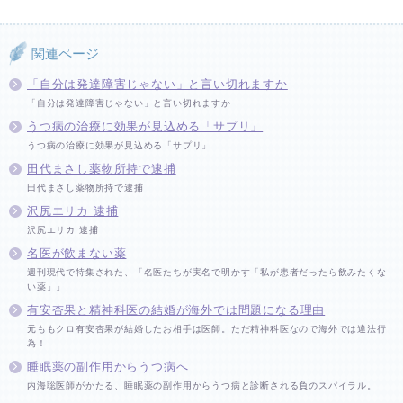
関連ページ
「自分は発達障害じゃない」と言い切れますか
「自分は発達障害じゃない」と言い切れますか
うつ病の治療に効果が見込める「サプリ」
うつ病の治療に効果が見込める「サプリ」
田代まさし薬物所持で逮捕
田代まさし薬物所持で逮捕
沢尻エリカ 逮捕
沢尻エリカ 逮捕
名医が飲まない薬
週刊現代で特集された、「名医たちが実名で明かす「私が患者だったら飲みたくな
い薬」」
有安杏果と精神科医の結婚が海外では問題になる理由
元ももクロ有安杏果が結婚したお相手は医師。ただ精神科医なので海外では違法行
為！
睡眠薬の副作用からうつ病へ
内海聡医師がかたる、睡眠薬の副作用からうつ病と診断される負のスパイラル。