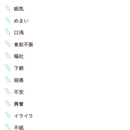
眠気
めまい
口渇
食欲不振
嘔吐
下痢
頭痛
不安
興奮
イライラ
不眠