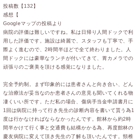
投稿数【132】
感想【
Googleマップの投稿より
病院の評価は難しいですね。私は日帰り人間ドックで利
用した評価です。施設は綺麗で、スタッフも丁寧で、手
際よく進むので、2時間半ほどで全て終わりました。人
間ドックには豪華なランチが付いてきて、胃カメラでの
頑張りのご褒美を頂ける感覚になりました。
完全予約制。まず印象的には患者さんと向き合い、どん
な治療法が妥当なのか患者さんの意見も聞いてくれる物
凄くいい所です。ただ私の場合、傷病手当金申請書月に
1回は病院に持って行き先生の診断内容を書いて貰う為1
度は行かなければならなかったんです。館林から約2時
間半かけて行く事と交通費も結構かかる為、再度館林の
慶友病院に変えて頂き先生の了解も頂いたんです。頸椎